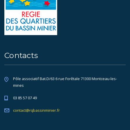
Contacts
Pôle associatif Bat.D/63 6 rue Forêtale 71300 Montceau-les-
mines
03 85 57 07 49
contact@rqbassinminier.fr